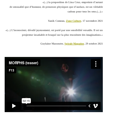
«(...) la proposition de Lina Cruz, empreinte d’autant
de sensualité que d’humour, de prouesses physiques que d’audace, est un véritable
cadeau pour tous les sens.(...).»
Yanik Comeau,
Zone Culture
, 17 novembre 2021
«(...) L’inconscient, dévoilé joyeusement, est porté par une sensibilité versatile. Il est un
projecteur insatiable et braqué sur la plus truculente des imaginations.»
Guylaine Massoutre,
Spirale Magazine
, 29 octobre 2021