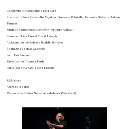
Chorégraphie et accessoires : Lina Cruz
Interprète : Elinor Fueter, Abe Mijnheer, Geneviève Robitaille, Alexandra St-Pierre, Antoine
Turmine
Musique et performance sur scène : Philippe Noireaut
Costumes : Lina Cruz et Cheryl Lalonde
Assistante aux répétitions : Danielle Davidson
Éclairages : Thomas Godefroid
Son : Eric Vincent
Photo (centre) : Vanessa Fortin
Photo (bas de la page) : John Lauener
Résidences:
Agora de la danse
Maison de la Culture Notre-Dame-de-Grâce (Monkland)